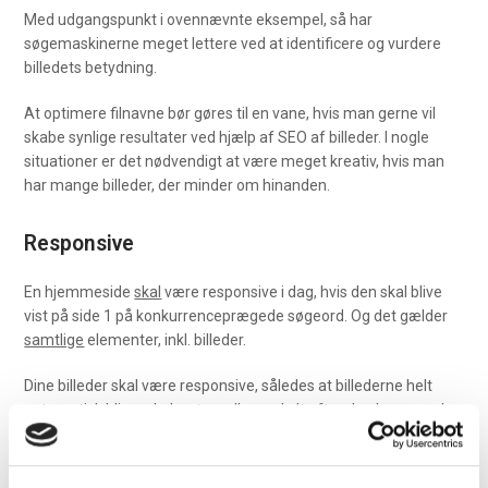
Med udgangspunkt i ovennævnte eksempel, så har
søgemaskinerne meget lettere ved at identificere og vurdere
billedets betydning.
At optimere filnavne bør gøres til en vane, hvis man gerne vil
skabe synlige resultater ved hjælp af SEO af billeder. I nogle
situationer er det nødvendigt at være meget kreativ, hvis man
har mange billeder, der minder om hinanden.
Responsive
En hjemmeside
skal
være responsive i dag, hvis den skal blive
vist på side 1 på konkurrenceprægede søgeord. Og det gælder
samtlige
elementer, inkl. billeder.
Dine billeder skal være responsive, således at billederne helt
automatisk bliver skaleret op eller ned alt efter den besøgendes
skærmstørrelse. På den måde vil din hjemmeside være fuld
funktionel via både smartphone, tablet og laptop.