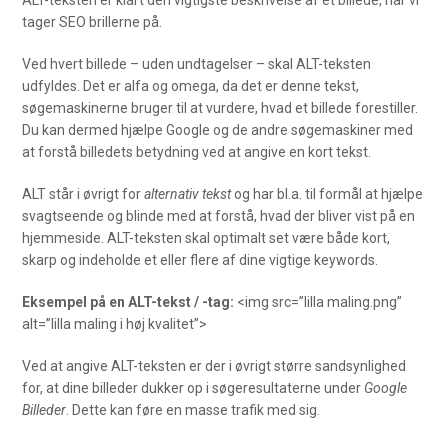
ALT-teksten er klart den vigtigste beskrivelse af et billede, når vi
tager SEO brillerne på.
Ved hvert billede – uden undtagelser – skal ALT-teksten
udfyldes. Det er alfa og omega, da det er denne tekst,
søgemaskinerne bruger til at vurdere, hvad et billede forestiller.
Du kan dermed hjælpe Google og de andre søgemaskiner med
at forstå billedets betydning ved at angive en kort tekst.
ALT står i øvrigt for
alternativ tekst
og har bl.a. til formål at hjælpe
svagtseende og blinde med at forstå, hvad der bliver vist på en
hjemmeside. ALT-teksten skal optimalt set være både kort,
skarp og indeholde et eller flere af dine vigtige keywords.
Eksempel på en ALT-tekst / -tag:
<img src=”lilla maling.png”
alt=”lilla maling i høj kvalitet”>
Ved at angive ALT-teksten er der i øvrigt større sandsynlighed
for, at dine billeder dukker op i søgeresultaterne under
Google
Billeder
. Dette kan føre en masse trafik med sig.