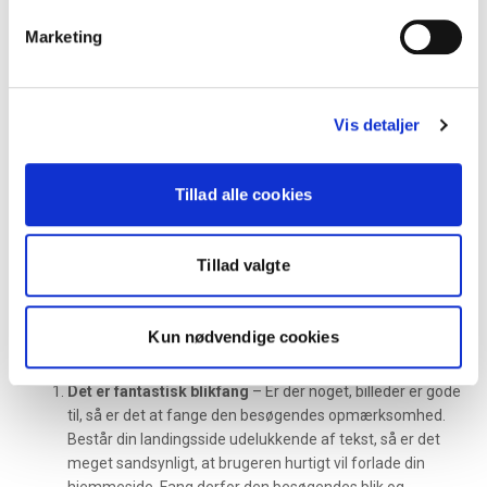
at ændre i baggrundsfarven eller ved at indsætte ikoner.
Marketing
Derfor skal du bruge billeder på dine
landingssider
Vis detaljer
Du har nu fået en masse viden og forståelse omkring, hvordan
man arbejder professionelt med SEO af billeder. På dette
Tillad alle cookies
tidspunkt vil du altså være klar til at søgemaskineoptimere dine
billeder. Inden vi slipper dig løs, så vil vi gerne forklare, hvorfor du
gør klogt i at bruge billeder på dine landingssider.
Tillad valgte
Selv i vores digitale tidsalder findes der mange hjemmesider
med få eller ingen billeder, hvilket er en skam af flere forskellige
Kun nødvendige cookies
grunde. Læs mere om dette nedenfor:
Det er fantastisk blikfang
– Er der noget, billeder er gode
til, så er det at fange den besøgendes opmærksomhed.
Består din landingsside udelukkende af tekst, så er det
meget sandsynligt, at brugeren hurtigt vil forlade din