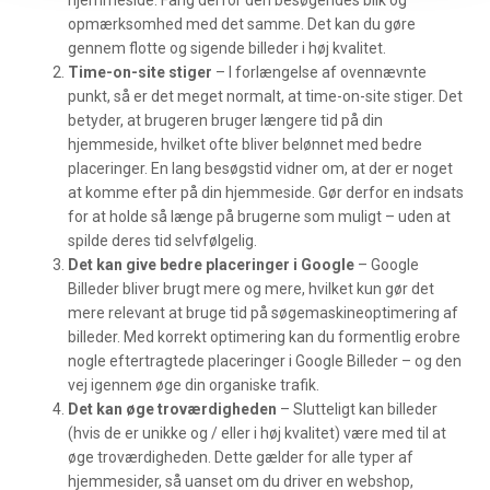
hjemmeside. Fang derfor den besøgendes blik og
opmærksomhed med det samme. Det kan du gøre
gennem flotte og sigende billeder i høj kvalitet.
Time-on-site stiger
– I forlængelse af ovennævnte
punkt, så er det meget normalt, at time-on-site stiger. Det
betyder, at brugeren bruger længere tid på din
hjemmeside, hvilket ofte bliver belønnet med bedre
placeringer. En lang besøgstid vidner om, at der er noget
at komme efter på din hjemmeside. Gør derfor en indsats
for at holde så længe på brugerne som muligt – uden at
spilde deres tid selvfølgelig.
Det kan give bedre placeringer i Google
– Google
Billeder bliver brugt mere og mere, hvilket kun gør det
mere relevant at bruge tid på søgemaskineoptimering af
billeder. Med korrekt optimering kan du formentlig erobre
nogle eftertragtede placeringer i Google Billeder – og den
vej igennem øge din organiske trafik.
Det kan øge troværdigheden
– Slutteligt kan billeder
(hvis de er unikke og / eller i høj kvalitet) være med til at
øge troværdigheden. Dette gælder for alle typer af
hjemmesider, så uanset om du driver en webshop,