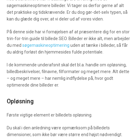
søgemaskineoptimere billeder. Vi tager os derfor gerne af alt
det praktiske og tidskrævende. Er du dog gør-det-selv typen, så
kan du glæde dig over, at vi deler ud af vores viden.
På denne side har vi fornøjelsen af at præsentere dig for en stor
trin-for-trin guide til billede SEO. Billeder er ikke alt, men arbejder
du med
søgemaskineoptimering
uden at tænke i billeder, så får
du aldrig forløst din hjemmesides fulde potentiale.
I de kommende underafsnit skal det bl.a. handle om opløsning,
billedbeskrivelser, filnavne, filformater og meget mere. Alt dette
– og meget mere – har nemlig indflydelse på, hvor godt
optimerede dine billeder er.
Opløsning
Første vigtige element er billedets opløsning.
Du skal i den anledning være opmærksom på billedets
dimensioner, som ikke bør være større end højst nødvendigt.