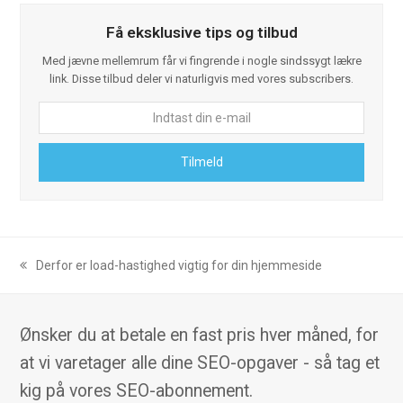
t
e
t
b
Få eksklusive tips og tilbud
e
o
r
o
k
Med jævne mellemrum får vi fingrende i nogle sindssygt lækre
link. Disse tilbud deler vi naturligvis med vores subscribers.
Indtast
din
e-
Tilmeld
mail
Derfor er load-hastighed vigtig for din hjemmeside
previous
post:
Ønsker du at betale en fast pris hver måned, for
at vi varetager alle dine SEO-opgaver - så tag et
kig på vores SEO-abonnement.