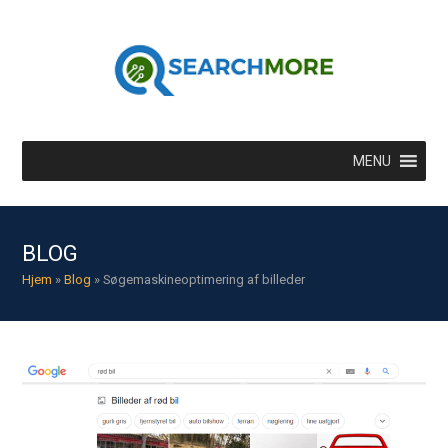
MENU
BLOG
Hjem
»
Blog
»
Søgemaskineoptimering af billeder