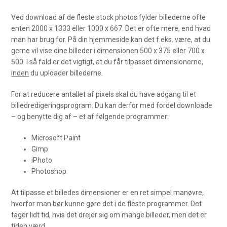
Ved download af de fleste stock photos fylder billederne ofte
enten 2000 x 1333 eller 1000 x 667. Det er ofte mere, end hvad
man har brug for. På din hjemmeside kan det f.eks. være, at du
gerne vil vise dine billeder i dimensionen 500 x 375 eller 700 x
500. I så fald er det vigtigt, at du får tilpasset dimensionerne,
inden
du uploader billederne.
For at reducere antallet af pixels skal du have adgang til et
billedredigeringsprogram. Du kan derfor med fordel downloade
– og benytte dig af – et af følgende programmer:
Microsoft Paint
Gimp
iPhoto
Photoshop
At tilpasse et billedes dimensioner er en ret simpel manøvre,
hvorfor man bør kunne gøre det i de fleste programmer. Det
tager lidt tid, hvis det drejer sig om mange billeder, men det er
tiden værd.