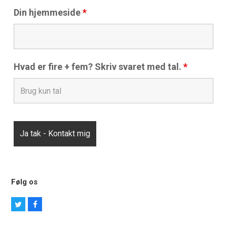
Din hjemmeside
*
Hvad er fire + fem? Skriv svaret med tal.
*
Følg os
T
F
w
a
i
c