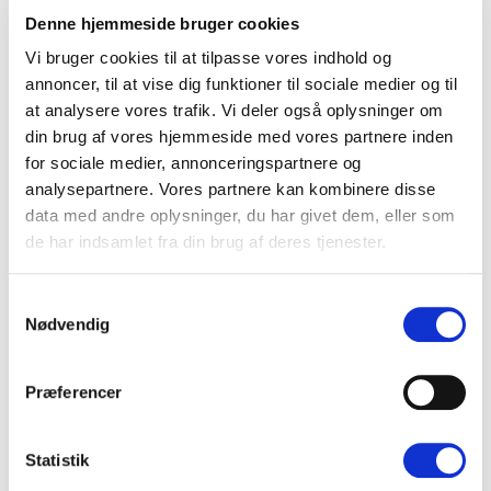
Erfarer du, at dine billeder ikke er responsive, så er det noget, du
Denne hjemmeside bruger cookies
bør kigge på hurtigst muligt.
Vi bruger cookies til at tilpasse vores indhold og
annoncer, til at vise dig funktioner til sociale medier og til
Unikke billeder
at analysere vores trafik. Vi deler også oplysninger om
din brug af vores hjemmeside med vores partnere inden
Sidst, men ikke mindst, så kan det være en stor SEO fordel at
for sociale medier, annonceringspartnere og
have unikke billeder.
analysepartnere. Vores partnere kan kombinere disse
data med andre oplysninger, du har givet dem, eller som
Det er en kendsgerning, at et billede sagtens kan være anvendt
på flere tusinde hjemmesider verden over. Du bliver som sådan
de har indsamlet fra din brug af deres tjenester.
ikke straffet for at bruge et billede, som bliver brugt på andre
hjemmesider, men der kan være fordel i at anvende unikke
Samtykkevalg
fotos.
Nødvendig
Google belønner unikke billeder, idet de ikke er interesseret i at
vise ét og samme billede flere gange på samme resultatside.
Præferencer
Derfor kan du få meget svært ved at rangere med et billede, der
også bliver brugt på andre velrenommerede hjemmesider.
Statistik
Vil du helst bruge stock photos, så kan du gøre dem unikke ved