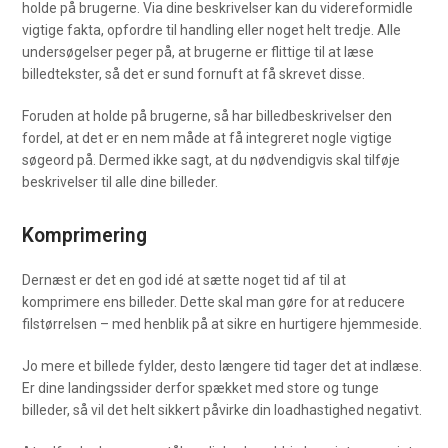
holde på brugerne. Via dine beskrivelser kan du videreformidle
vigtige fakta, opfordre til handling eller noget helt tredje. Alle
undersøgelser peger på, at brugerne er flittige til at læse
billedtekster, så det er sund fornuft at få skrevet disse.
Foruden at holde på brugerne, så har billedbeskrivelser den
fordel, at det er en nem måde at få integreret nogle vigtige
søgeord på. Dermed ikke sagt, at du nødvendigvis skal tilføje
beskrivelser til alle dine billeder.
Komprimering
Dernæst er det en god idé at sætte noget tid af til at
komprimere ens billeder. Dette skal man gøre for at reducere
filstørrelsen – med henblik på at sikre en hurtigere hjemmeside.
Jo mere et billede fylder, desto længere tid tager det at indlæse.
Er dine landingssider derfor spækket med store og tunge
billeder, så vil det helt sikkert påvirke din loadhastighed negativt.