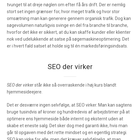
tvunget til at dreje nøglen om efter få års drift. Der er nemlig
stort set ingen grænser for, hvor meget trafik og hvor stor
omsætning man kan generere gennem organisk trafik. Dog kan
søgevolumen naturligvis svinge en del fra branche til branche,
hvorfor det ikke er sikkert, at du kan skaffe kunder eller klienter
nok ved udelukkende at satse på søgemaskineoptimering. Det
er i hvert fald satset at holde sig til én markedsføringsindsats.
SEO der virker
SEO der virker
står ikke så overraskende i høj kurs blandt
hjemmesideejere.
Det er desværre ingen selvfølge, at SEO virker. Man kan sagtens
bruge tusindvis af kroner og hundredevis af arbejdstimer på at
optimere ens hjemmeside både internt og eksternt uden at
skabe et eneste salg. Det sker dog med garanti ikke, hvis man
går til opgaven med det rette mindset og en egentlig strategi.
SEO kan virke for alle, men det kræver selvfølgelig, at man