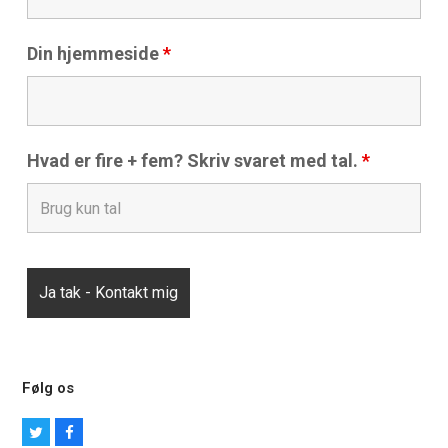
Din hjemmeside
*
Hvad er fire + fem? Skriv svaret med tal.
*
Følg os
T
F