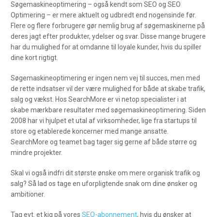
Søgemaskineoptimering – også kendt som SEO og SEO
Optimering – er mere aktuelt og udbredt end nogensinde før.
Flere og flere forbrugere gør nemlig brug af søgemaskinerne på
deres jagt efter produkter, ydelser og svar. Disse mange brugere
har du mulighed for at omdanne til loyale kunder, hvis du spiller
dine kort rigtigt.
Søgemaskineoptimering er ingen nem vej til succes, men med
de rette indsatser vil der være mulighed for både at skabe trafik,
salg og vækst. Hos SearchMore er vi netop specialister i at
skabe mærkbare resultater med søgemaskineoptimering. Siden
2008 har vi hjulpet et utal af virksomheder, lige fra startups til
store og etablerede koncerner med mange ansatte.
SearchMore og teamet bag tager sig gerne af både større og
mindre projekter.
Skal vi også indfri dit største ønske om mere organisk trafik og
salg? Så lad os tage en uforpligtende snak om dine ønsker og
ambitioner.
Tag evt. et kig på vores
SEO-abonnement
, hvis du ønsker at