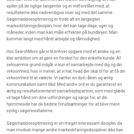
spiller på de rigtige tangenter og er indforstået med, at
resultaterne ikke nødvendigvis viser sig med det samme.
Søgemaskineoptimering er trods alt en langsigtet
markedsføringsdisciplin, hvor det kan tage dage, uger og
måneder, inden man kan måle effekten på bundlinjen. Man
kommer langt med hårdt arbejde og tålmodighed.
Hos SearchMore går vi til enhver opgave med et ønske og en
klar ambition om at gøre en forskel for den enkelte kunde. Af
selvsamme grund indgår vi kun et samarbejde med dig og din
virksomhed, hvis vi mener, at vi har, hvad der skal til for at få din
virksomhed til at vækste. Vi sætter en dyd i åben og ærlig
kommunikation samt tillid. Med andre ord er du garanteret en
ærlig og resultatorienteret samarbejdspartner, som med glæde
vil tage hånd om dine udfordringer og sørge for, at din
hjemmeside har de bedste forudsætninger for at blive mere
synlig i søgeresultaterne.
Søgemaskineoptimering er en meget interessant disciplin, da
man modsat mange andre markedsføringsdiscipliner ikke kan