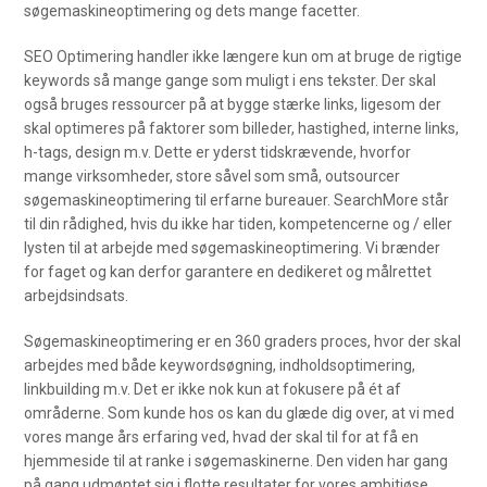
søgemaskineoptimering og dets mange facetter.
SEO Optimering handler ikke længere kun om at bruge de rigtige
keywords så mange gange som muligt i ens tekster. Der skal
også bruges ressourcer på at bygge stærke links, ligesom der
skal optimeres på faktorer som billeder, hastighed, interne links,
h-tags, design m.v. Dette er yderst tidskrævende, hvorfor
mange virksomheder, store såvel som små, outsourcer
søgemaskineoptimering til erfarne bureauer. SearchMore står
til din rådighed, hvis du ikke har tiden, kompetencerne og / eller
lysten til at arbejde med søgemaskineoptimering. Vi brænder
for faget og kan derfor garantere en dedikeret og målrettet
arbejdsindsats.
Søgemaskineoptimering er en 360 graders proces, hvor der skal
arbejdes med både keywordsøgning, indholdsoptimering,
linkbuilding m.v. Det er ikke nok kun at fokusere på ét af
områderne. Som kunde hos os kan du glæde dig over, at vi med
vores mange års erfaring ved, hvad der skal til for at få en
hjemmeside til at ranke i søgemaskinerne. Den viden har gang
på gang udmøntet sig i flotte resultater for vores ambitiøse