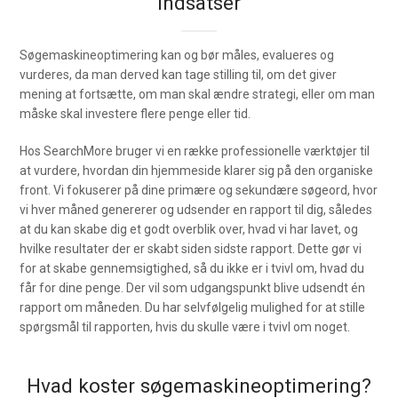
indsatser
Søgemaskineoptimering kan og bør måles, evalueres og
vurderes, da man derved kan tage stilling til, om det giver
mening at fortsætte, om man skal ændre strategi, eller om man
måske skal investere flere penge eller tid.
Hos SearchMore bruger vi en række professionelle værktøjer til
at vurdere, hvordan din hjemmeside klarer sig på den organiske
front. Vi fokuserer på dine primære og sekundære søgeord, hvor
vi hver måned genererer og udsender en rapport til dig, således
at du kan skabe dig et godt overblik over, hvad vi har lavet, og
hvilke resultater der er skabt siden sidste rapport. Dette gør vi
for at skabe gennemsigtighed, så du ikke er i tvivl om, hvad du
får for dine penge. Der vil som udgangspunkt blive udsendt én
rapport om måneden. Du har selvfølgelig mulighed for at stille
spørgsmål til rapporten, hvis du skulle være i tvivl om noget.
Hvad koster søgemaskineoptimering?