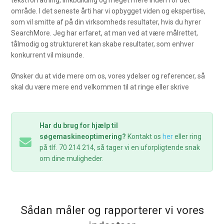
tekstforfatning, linkbuilding og meget mere inden for det
område. I det seneste årti har vi opbygget viden og ekspertise,
som vil smitte af på din virksomheds resultater, hvis du hyrer
SearchMore. Jeg har erfaret, at man ved at være målrettet,
tålmodig og struktureret kan skabe resultater, som enhver
konkurrent vil misunde.
Ønsker du at vide mere om os, vores ydelser og referencer, så
skal du være mere end velkommen til at ringe eller skrive
Har du brug for hjælp til
søgemaskineoptimering?
Kontakt os
her
eller ring
på tlf. 70 214 214, så tager vi en uforpligtende snak
om dine muligheder.
Sådan måler og rapporterer vi vores