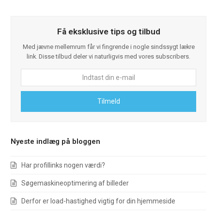
w
a
i
c
t
e
t
b
Få eksklusive tips og tilbud
e
o
r
o
k
Med jævne mellemrum får vi fingrende i nogle sindssygt lækre
link. Disse tilbud deler vi naturligvis med vores subscribers.
Indtast
din
e-
Tilmeld
mail
Nyeste indlæg på bloggen
Har profillinks nogen værdi?
Søgemaskineoptimering af billeder
Derfor er load-hastighed vigtig for din hjemmeside