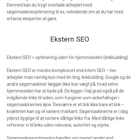
Dermed kan du trygt overlade arbejdet med
søgemaskineoptimering til os, velvidende om at du har med
erfarne eksperter at gøre.
Ekstern SEO
Ekstern SEO = optimering uden for hjemmesiden (linkbuilding)
Ekstern SEO er mindre kompliceret end intern SEO – her
arbejder man nemlig kun med én ting; linkbuilding. Google og de
andre søgemaskiner lægger ikke kun vægt på, hvad selve
hjemmesiden har at byde på. De kigger i høj grad også på de
indgående links til siden, som fungerer som anbefalinger i
søgemaskinernes øjne. Desværre er et link ikke bare et link –
kvaliteten kan og vil variere markant. Søgemaskinerne er i dag
yderst dygtige til at sortere dårlige links fra. Med dårlige links
refererer vi til links uden relevans, autoritet og styrke.
Søgemaskineoptimering handler om meget andet end