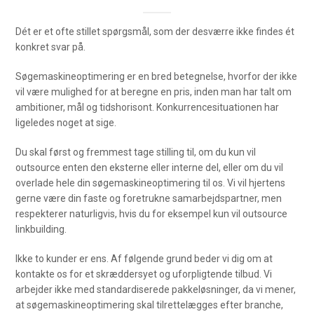
Dét er et ofte stillet spørgsmål, som der desværre ikke findes ét
konkret svar på.
Søgemaskineoptimering er en bred betegnelse, hvorfor der ikke
vil være mulighed for at beregne en pris, inden man har talt om
ambitioner, mål og tidshorisont. Konkurrencesituationen har
ligeledes noget at sige.
Du skal først og fremmest tage stilling til, om du kun vil
outsource enten den eksterne eller interne del, eller om du vil
overlade hele din søgemaskineoptimering til os. Vi vil hjertens
gerne være din faste og foretrukne samarbejdspartner, men
respekterer naturligvis, hvis du for eksempel kun vil outsource
linkbuilding.
Ikke to kunder er ens. Af følgende grund beder vi dig om at
kontakte os for et skræddersyet og uforpligtende tilbud. Vi
arbejder ikke med standardiserede pakkeløsninger, da vi mener,
at søgemaskineoptimering skal tilrettelægges efter branche,