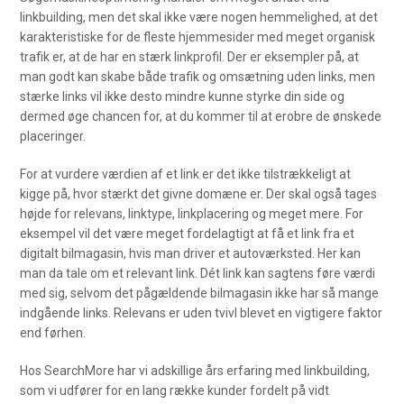
linkbuilding, men det skal ikke være nogen hemmelighed, at det
karakteristiske for de fleste hjemmesider med meget organisk
trafik er, at de har en stærk linkprofil. Der er eksempler på, at
man godt kan skabe både trafik og omsætning uden links, men
stærke links vil ikke desto mindre kunne styrke din side og
dermed øge chancen for, at du kommer til at erobre de ønskede
placeringer.
For at vurdere værdien af et link er det ikke tilstrækkeligt at
kigge på, hvor stærkt det givne domæne er. Der skal også tages
højde for relevans, linktype, linkplacering og meget mere. For
eksempel vil det være meget fordelagtigt at få et link fra et
digitalt bilmagasin, hvis man driver et autoværksted. Her kan
man da tale om et relevant link. Dét link kan sagtens føre værdi
med sig, selvom det pågældende bilmagasin ikke har så mange
indgående links. Relevans er uden tvivl blevet en vigtigere faktor
end førhen.
Hos SearchMore har vi adskillige års erfaring med linkbuilding,
som vi udfører for en lang række kunder fordelt på vidt