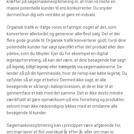
kræfter på søgemaskineoptimering er, at man vil miste en
masse potentielle kunder til ens konkurrenter. Du snyder
dermed kun dig selv ved ikke at gøre en indsats.
Organisk trafik er ifølge vores erfaringer noget af det, som
konverterer allerbedst og genererer allerflest salg. Det er der
flere gode grunde til. Organisk trafik konverterer godt, fordi dine
potentielle kunder har søgt specifikt efter det produkt eller den
ydelse, som du tilbyder. Ejer du for eksempel en digital
legetøjsforretning, så kan det være, at dine besøgende har søgt
på
legetøj
,
billigt legetøj
eller
trælegetøj
via søgemaskinerne. De
lander så på din hjemmeside, hvor de netop kan købe legetøj. Du
opfylder så at sige et behov. Dermed ikke sagt, at alle
besøgende er så langt i købsprocessen, at de er klar til at
gennemføre et køb med det samme. Det er ikke desto mindre
værdifuldt at gøre opmærksom på ens forretning og produkter,
selvom man ikke nødvendigvis lykkes med at omdanne alle
besøgende til kunder.
Søgemaskineoptimering kan i princippet være afgørende for,
om man laver et flot overskud år efter år, eller om man er