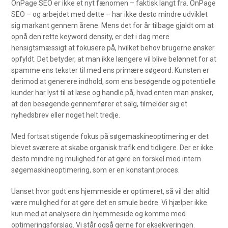
OnPage SEO er ikke et nyt fænomen – faktisk langt fra. OnPage
SEO – og arbejdet med dette – har ikke desto mindre udviklet
sig markant gennem årene. Mens det for år tilbage gjaldt om at
opnå den rette keyword density, er det i dag mere
hensigtsmæssigt at fokusere på, hvilket behov brugerne ønsker
opfyldt. Det betyder, at man ikke længere vil blive belønnet for at
spamme ens tekster til med ens primære søgeord. Kunsten er
derimod at generere indhold, som ens besøgende og potentielle
kunder har lyst til at læse og handle på, hvad enten man ønsker,
at den besøgende gennemfører et salg, tilmelder sig et
nyhedsbrev eller noget helt tredje.
Med fortsat stigende fokus på søgemaskineoptimering er det
blevet sværere at skabe organisk trafik end tidligere. Der er ikke
desto mindre rig mulighed for at gøre en forskel med intern
søgemaskineoptimering, som er en konstant proces.
Uanset hvor godt ens hjemmeside er optimeret, så vil der altid
være mulighed for at gøre det en smule bedre. Vi hjælper ikke
kun med at analysere din hjemmeside og komme med
optimeringsforslag. Vi står også gerne for eksekveringen.