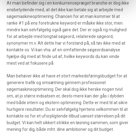
At man befinder sig i en konkurrencepræget branche er dog ikke
ensbetydende med, at det ikke kan betale sig at arbejde med
søgemaskineoptimering. Chancen for at man kommer til at
ranke #1 på ens foretrukne keyword er måske ikke stor, men
mindre kan selvfølgelig også gøre det. Der er også rig mulighed
for at arbejde med longtail søgeord, relaterede søgeord,
synonymer m.v. Alt dette har vi forstand på, så tøv ikke med at
kontakte os. Vi kan vha. af en omfattende søgeordsanalyse
hjælpe dig med at finde ud af, hvilke keywords du kan vinde
mest ved at fokusere på.
Man behøver ikke at have et stort markedsføringsbudget for at
generere trafik og omsætning gennem professionel
søgemaskineoptimering. Der skal dog ikke herske nogen tvivl
om, at jo større indsatsen er, desto mere kan der gås i dybden
med både intern og ekstern optimering. Dette er med til at sikre
hurtigere resultater. Du er selvfølgelig hjertens velkommen til at
kontakte os for et uforpligtende tilbud uanset størrelsen på dit
budget. Vi kan helt sikkert strikke en løsning sammen, som giver
mening for dig, både mht. dine ambitioner og dit budget.