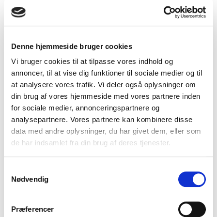
at man varierer både links og ankertekster, hvis man ikke vil give
søgemaskinerne det indtryk, at man forsøger at manipulere
med søgeresultaterne. Det kan man nemlig blive straffet for. Vi
hjælper dig med at skabe en naturlig og stærk linkprofil, så du
kan sove trygt og godt om natten. Den værst tænkelige straf er
Denne hjemmeside bruger cookies
at ryge helt ud af søgemaskinernes indeks.
Vi bruger cookies til at tilpasse vores indhold og
annoncer, til at vise dig funktioner til sociale medier og til
at analysere vores trafik. Vi deler også oplysninger om
Har du brug for hjælp til
din brug af vores hjemmeside med vores partnere inden
søgemaskineoptimering?
Kontakt os
her
eller ring
for sociale medier, annonceringspartnere og
på tlf. 70 214 214, så tager vi en uforpligtende snak
analysepartnere. Vores partnere kan kombinere disse
om dine muligheder.
data med andre oplysninger, du har givet dem, eller som
de har indsamlet fra din brug af deres tjenester.
Samtykkevalg
SEO kan gøre en forskel for alle
Nødvendig
virksomheder
Præferencer