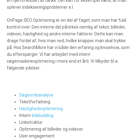
en hjemmeside i at ranke. Det kan for eksempel være, at man
oplever indekseringsproblemer e.l.
OnPage SEO Optimering er en del af faget, som man har fuld
kontrol over. Den interne del påvirkes nemlig af tekst, billeder,
videoer, hastighed og andre interne faktorer. Dette kan man
drage fordel af, hvis man ved, hvilke knapper man skal trykke
på. Hos SearchMore har vi både den erfaring og knowhow, som
du efterspørger. Vi har arbejdet med intern
søgemaskineoptimering i mere end et årti. Vi tilbyder bl.a.
følgende ydelser:
Søgeordsanalyse
Tekstforfatning
Hastighedsoptimering
Intern
linkbuilding
Linkstruktur
Optimering af billeder og videoer
User engagement