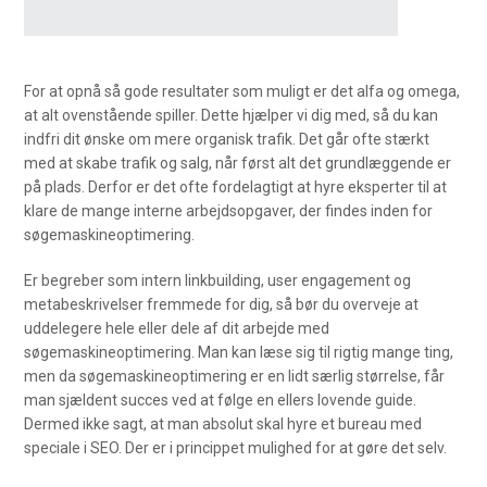
For at opnå så gode resultater som muligt er det alfa og omega,
at alt ovenstående spiller. Dette hjælper vi dig med, så du kan
indfri dit ønske om mere organisk trafik. Det går ofte stærkt
med at skabe trafik og salg, når først alt det grundlæggende er
på plads. Derfor er det ofte fordelagtigt at hyre eksperter til at
klare de mange interne arbejdsopgaver, der findes inden for
søgemaskineoptimering.
Er begreber som intern linkbuilding, user engagement og
metabeskrivelser fremmede for dig, så bør du overveje at
uddelegere hele eller dele af dit arbejde med
søgemaskineoptimering. Man kan læse sig til rigtig mange ting,
men da søgemaskineoptimering er en lidt særlig størrelse, får
man sjældent succes ved at følge en ellers lovende guide.
Dermed ikke sagt, at man absolut skal hyre et bureau med
speciale i SEO. Der er i princippet mulighed for at gøre det selv.