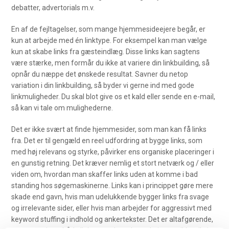
debatter, advertorials m.v.
En af de fejltagelser, som mange hjemmesideejere begår, er
kun at arbejde med én linktype. For eksempel kan man vælge
kun at skabe links fra gæsteindlæg. Disse links kan sagtens
være stærke, men formår du ikke at variere din linkbuilding, så
opnår du næppe det ønskede resultat. Savner du netop
variation i din linkbuilding, så byder vi gerne ind med gode
linkmuligheder. Du skal blot give os et kald eller sende en e-mail,
så kan vi tale om mulighederne.
Det er ikke svært at finde hjemmesider, som man kan få links
fra. Det er til gengæld en reel udfordring at bygge links, som
med høj relevans og styrke, påvirker ens organiske placeringer i
en gunstig retning. Det kræver nemlig et stort netværk og / eller
viden om, hvordan man skaffer links uden at komme i bad
standing hos søgemaskinerne. Links kan i princippet gøre mere
skade end gavn, hvis man udelukkende bygger links fra svage
og irrelevante sider, eller hvis man arbejder for aggressivt med
keyword stuffing i indhold og ankertekster. Det er altafgørende,