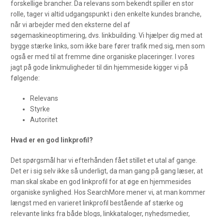
forskellige brancher. Da relevans som bekendt spiller en stor
rolle, tager vi altid udgangspunkt i den enkelte kundes branche,
når vi arbejder med den eksterne del af
søgemaskineoptimering, dvs. linkbuilding. Vi hjælper dig med at
bygge stærke links, som ikke bare fører trafik med sig, men som
også er med til at fremme dine organiske placeringer. I vores
jagt på gode linkmuligheder til din hjemmeside kigger vi på
følgende:
Relevans
Styrke
Autoritet
Hvad er en god linkprofil?
Det spørgsmål har vi efterhånden fået stillet et utal af gange.
Det er i sig selv ikke så underligt, da man gang på gang læser, at
man skal skabe en god linkprofil for at øge en hjemmesides
organiske synlighed. Hos SearchMore mener vi, at man kommer
længst med en varieret linkprofil bestående af stærke og
relevante links fra både blogs, linkkataloger, nyhedsmedier,