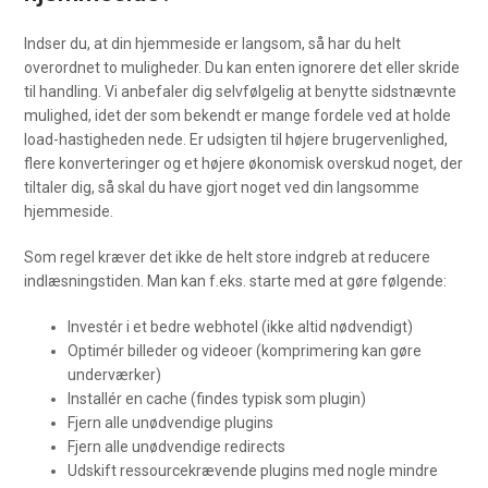
Indser du, at din hjemmeside er langsom, så har du helt
overordnet to muligheder. Du kan enten ignorere det eller skride
til handling. Vi anbefaler dig selvfølgelig at benytte sidstnævnte
mulighed, idet der som bekendt er mange fordele ved at holde
load-hastigheden nede. Er udsigten til højere brugervenlighed,
flere konverteringer og et højere økonomisk overskud noget, der
tiltaler dig, så skal du have gjort noget ved din langsomme
hjemmeside.
Som regel kræver det ikke de helt store indgreb at reducere
indlæsningstiden. Man kan f.eks. starte med at gøre følgende:
Investér i et bedre webhotel (ikke altid nødvendigt)
Optimér billeder og videoer (komprimering kan gøre
underværker)
Installér en cache (findes typisk som plugin)
Fjern alle unødvendige plugins
Fjern alle unødvendige redirects
Udskift ressourcekrævende plugins med nogle mindre