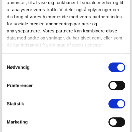
annoncer, til at vise dig funktioner til sociale medier og til
Artiklen er skrevet af Kim Jørgensen, som er ejer og
at analysere vores trafik. Vi deler også oplysninger om
Head of SEO her hos SearchMore. Kim har mere end 14
din brug af vores hjemmeside med vores partnere inden
års erfaring med Søgemaskineoptimering og WordPress.
for sociale medier, annonceringspartnere og
analysepartnere. Vores partnere kan kombinere disse
data med andre oplysninger, du har givet dem, eller som
de har indsamlet fra din brug af deres tjenester.
Related Posts
Samtykkevalg
Nødvendig
Præferencer
Statistik
Marketing