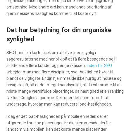
organiske placeringer, men også din konverteringsgrad og
omsætning. Med andre ord kan manglende prioritering af
hjemmesidens hastighed komme til at koste dyrt.
Det har betydning for din organiske
synlighed
SEO handler i korte træk om at blive mere synlig i
søgeresultaterne med henblik på at få flere besøgende og i
sidste ende flere kunder og penge i kassen.
Inden for SEO
arbejder man med flere discipliner, hvor hastighed hører til
blandt de vigtigste. Er din hjemmeside ikke hurtig at indlæse og
navigere på, så er det meget sandsynligt, at du vil komme til at
miste mange værdifulde placeringer, da hastighed er en ranking
faktor i Googles algoritme. Derfor er det sund fornuft at
undersøge, hvordan man kan reducere load-hastigheden.
I dag er det load-hastigheden på mobile enheder, der er
afgørende for dine placeringer. Er din hjemmeside derfor
langsom via mobilen, kan det koste mange placeringer.