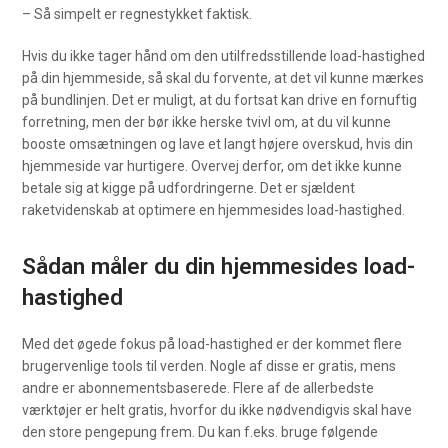
– Så simpelt er regnestykket faktisk.
Hvis du ikke tager hånd om den utilfredsstillende load-hastighed
på din hjemmeside, så skal du forvente, at det vil kunne mærkes
på bundlinjen. Det er muligt, at du fortsat kan drive en fornuftig
forretning, men der bør ikke herske tvivl om, at du vil kunne
booste omsætningen og lave et langt højere overskud, hvis din
hjemmeside var hurtigere. Overvej derfor, om det ikke kunne
betale sig at kigge på udfordringerne. Det er sjældent
raketvidenskab at optimere en hjemmesides load-hastighed.
Sådan måler du din hjemmesides load-
hastighed
Med det øgede fokus på load-hastighed er der kommet flere
brugervenlige tools til verden. Nogle af disse er gratis, mens
andre er abonnementsbaserede. Flere af de allerbedste
værktøjer er helt gratis, hvorfor du ikke nødvendigvis skal have
den store pengepung frem. Du kan f.eks. bruge følgende