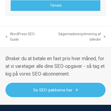
e-
Tilmeld
mail
WordPress SEO-
Søgemaskineoptimering af
previous
next
Guide
billeder
post:
post:
Ønsker du at betale en fast pris hver måned, for
at vi varetager alle dine SEO-opgaver - så tag et
kig på vores SEO-abonnement.
Se SEO-pakkerne her