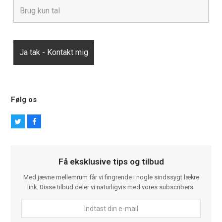
Følg os
T
F
w
a
i
c
t
e
t
b
Få eksklusive tips og tilbud
e
o
r
o
k
Med jævne mellemrum får vi fingrende i nogle sindssygt lækre
link. Disse tilbud deler vi naturligvis med vores subscribers.
Indtast
din