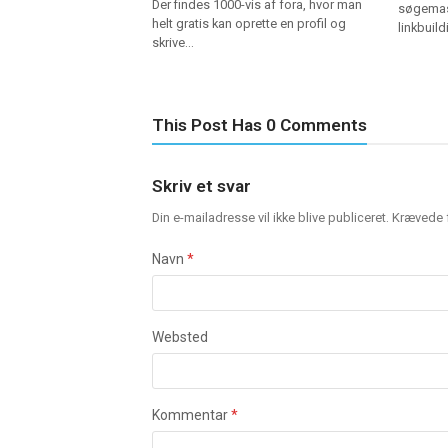
Der findes 1000-vis af fora, hvor man
søgemas
helt gratis kan oprette en profil og
linkbuil
skrive…
This Post Has 0 Comments
Skriv et svar
Din e-mailadresse vil ikke blive publiceret.
Krævede f
Navn
*
Websted
Kommentar
*