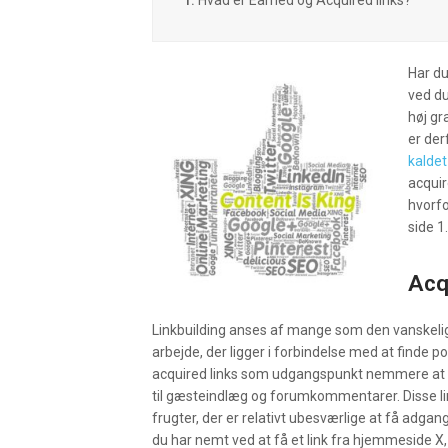
1.
Hvad er Earned og Acquired links?
Har d
ved du
høj gr
er der
kaldet
acquir
hvorfo
side 1.
Acq
Linkbuilding anses af mange som den vanskeligs
arbejde, der ligger i forbindelse med at finde p
acquired links som udgangspunkt nemmere at opn
til gæsteindlæg og forumkommentarer. Disse 
frugter, der er relativt ubesværlige at få adgang 
du har nemt ved at få et link fra hjemmeside X,