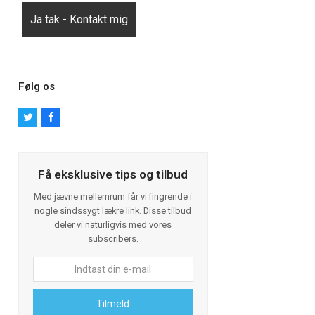
Følg os
T
F
w
a
i
c
t
e
t
b
Få eksklusive tips og tilbud
e
o
r
o
k
Med jævne mellemrum får vi fingrende i
nogle sindssygt lækre link. Disse tilbud
deler vi naturligvis med vores
subscribers.
Indtast
din
e-
Tilmeld
mail