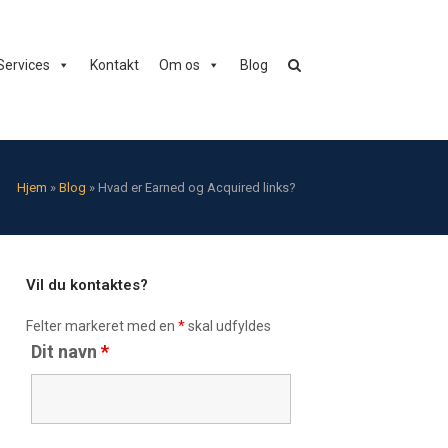
Services
Kontakt
Om os
Blog
Hjem
»
Blog
»
Hvad er Earned og Acquired links?
Vil du kontaktes?
Felter markeret med en
*
skal udfyldes
Dit navn
*