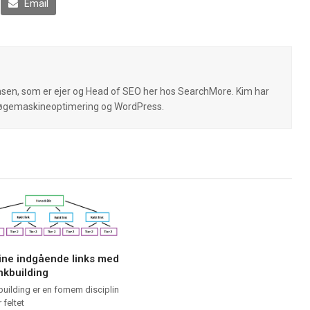
Email
ensen, som er ejer og Head of SEO her hos SearchMore. Kim har
Søgemaskineoptimering og WordPress.
dine indgående links med
nkbuilding
building er en fornem disciplin
 feltet