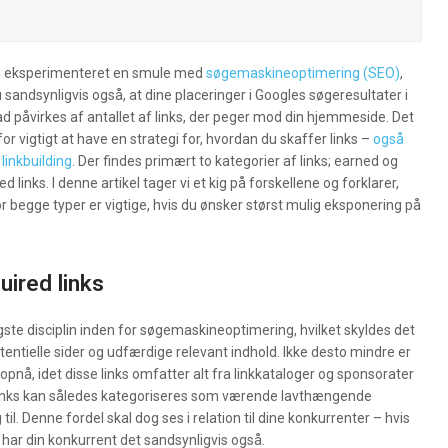
u eksperimenteret en smule med
søgemaskineoptimering (SEO)
,
 sandsynligvis også, at dine placeringer i Googles søgeresultater i
ad påvirkes af antallet af links, der peger mod din hjemmeside. Det
for vigtigt at have en strategi for, hvordan du skaffer links –
også
 linkbuilding
. Der findes primært to kategorier af links; earned og
ed links. I denne artikel tager vi et kig på forskellene og forklarer,
r begge typer er vigtige, hvis du ønsker størst mulig eksponering på
uired links
te disciplin inden for søgemaskineoptimering, hvilket skyldes det
otentielle sider og udfærdige relevant indhold. Ikke desto mindre er
å, idet disse links omfatter alt fra linkkataloger og sponsorater
links kan således kategoriseres som værende lavthængende
til. Denne fordel skal dog ses i relation til dine konkurrenter – hvis
 har din konkurrent det sandsynligvis også.