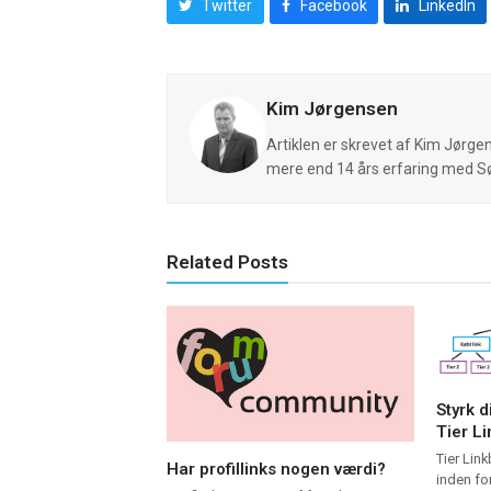
Twitter
Facebook
LinkedIn
Kim Jørgensen
Artiklen er skrevet af Kim Jørg
mere end 14 års erfaring med 
Related Posts
Styrk 
Tier Li
Tier Link
Har profillinks nogen værdi?
inden for