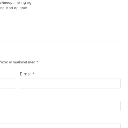
kineoptimering og
ding. Kort og godt…
elter er markeret med
*
E-mail
*